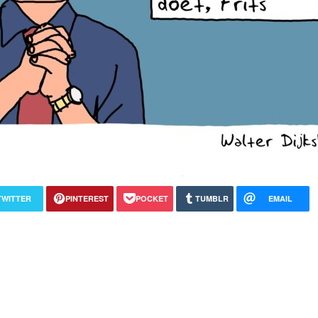
TWITTER
PINTEREST
POCKET
TUMBLR
EMAIL