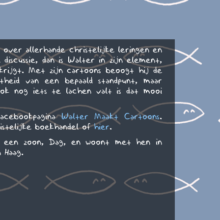
over allerhande christelijke leringen en
iscussie, dan is Walter in zijn element,
krijgt. Met zijn cartoons beoogt hij de
stheid van een bepaald standpunt, maar
ok nog iets te lachen valt is dat mooi
Facebookpagina
Walter Maakt Cartoons
.
ristelijke boekhandel of
hier
.
r een zoon, Dag, en woont met hen in
 Haag.