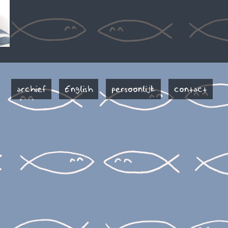
archief
English
persoonlijk
contact