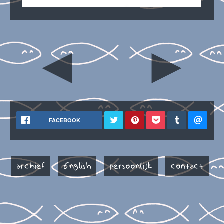
◄
►
FACEBOOK
archief
English
persoonlijk
contact