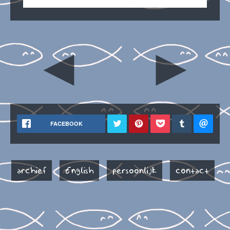
◄
►
FACEBOOK
archief
English
persoonlijk
contact