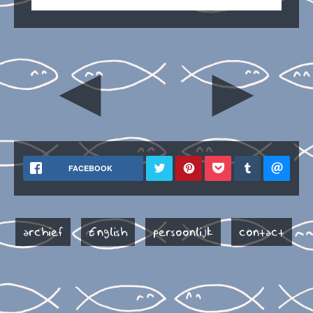
◄
►
FACEBOOK
archief
English
persoonlijk
contact