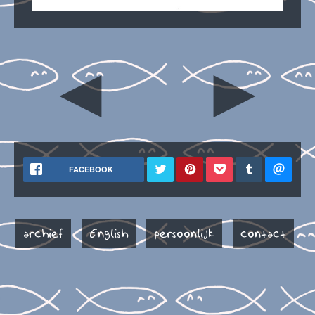
◄
►
FACEBOOK
archief
English
persoonlijk
contact