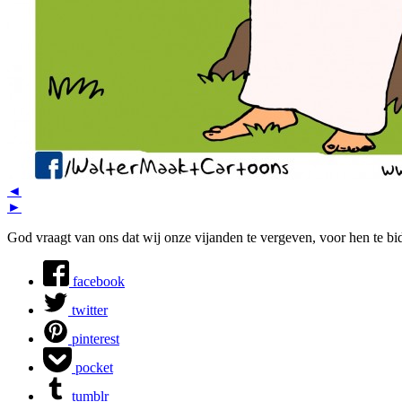
◄
►
God vraagt van ons dat wij onze vijanden te vergeven, voor hen te bid
facebook
twitter
pinterest
pocket
tumblr