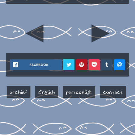
◄
►
FACEBOOK
archief
English
persoonlijk
contact