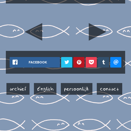
◄
►
FACEBOOK
archief
English
persoonlijk
contact