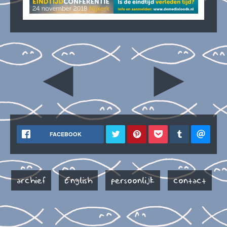
◄
►
FACEBOOK
archief
English
persoonlijk
contact