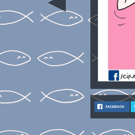
◄
FACEBOOK