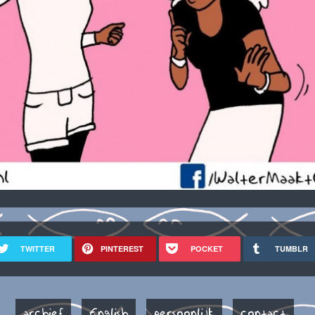
TWITTER
PINTEREST
POCKET
TUMBLR
archief
English
persoonlijk
contact