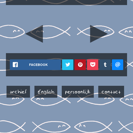
◄
►
FACEBOOK
archief
English
persoonlijk
contact