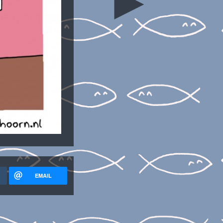
►
EMAIL