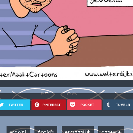
TWITTER
PINTEREST
POCKET
TUMBLR
archief
English
persoonlijk
contact