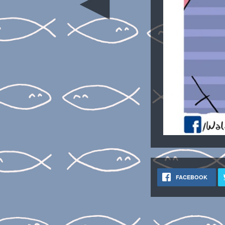
◄
FACEBOOK