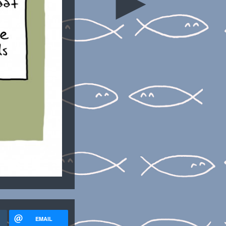
►
EMAIL