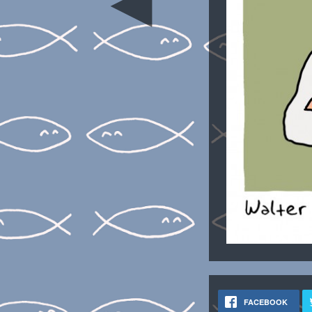
◄
FACEBOOK