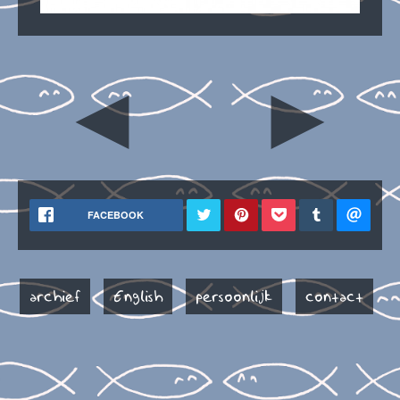
◄
►
FACEBOOK
archief
English
persoonlijk
contact