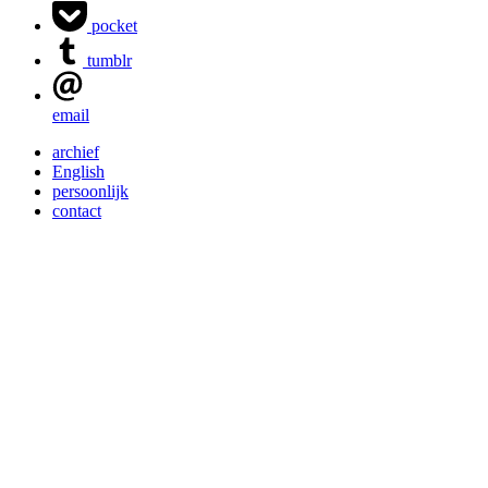
pocket
tumblr
email
archief
English
persoonlijk
contact