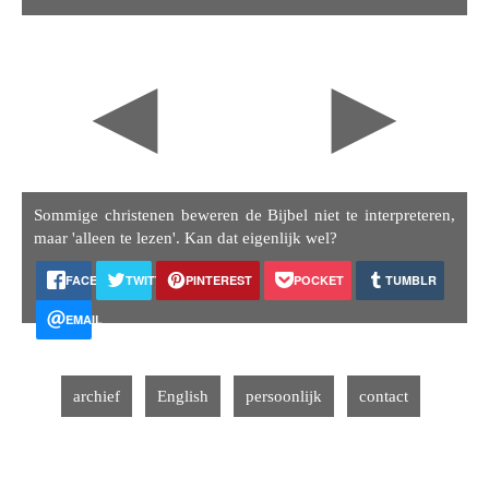
◄
►
Sommige christenen beweren de Bijbel niet te interpreteren,
maar 'alleen te lezen'. Kan dat eigenlijk wel?
FACEBOOK
TWITTER
PINTEREST
POCKET
TUMBLR
EMAIL
archief
English
persoonlijk
contact