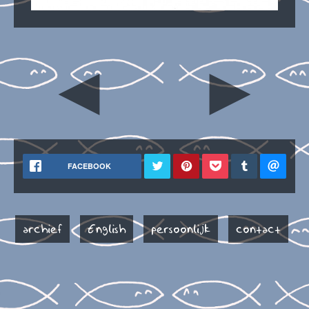
◄
►
FACEBOOK
archief
English
persoonlijk
contact