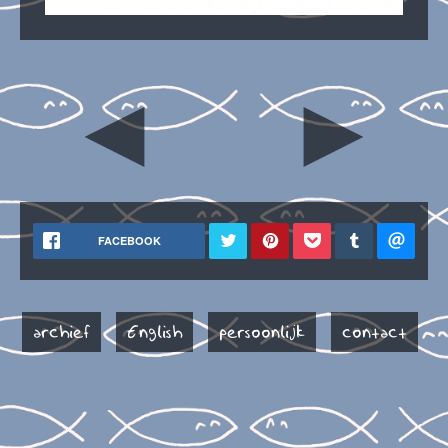
◄
►
FACEBOOK
archief
English
persoonlijk
contact