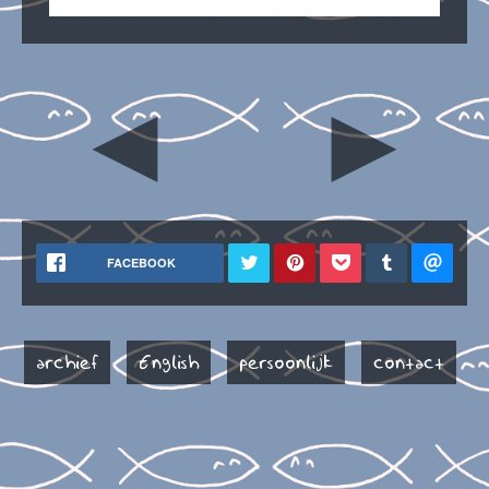
◄
►
FACEBOOK
archief
English
persoonlijk
contact