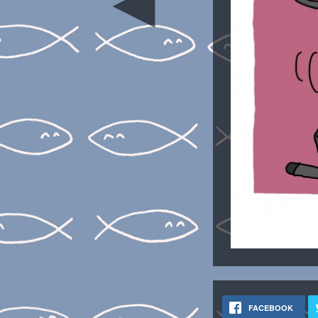
◄
FACEBOOK