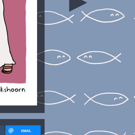
►
EMAIL