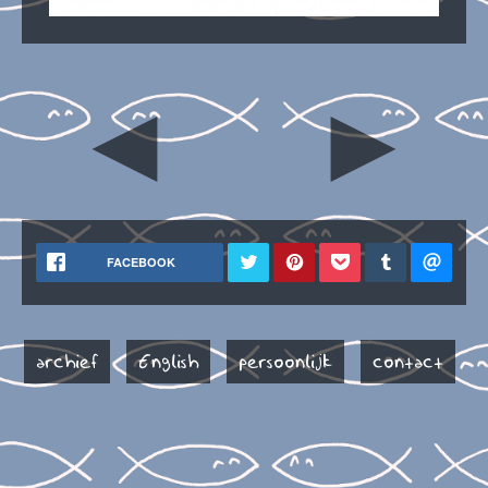
◄
►
FACEBOOK
archief
English
persoonlijk
contact